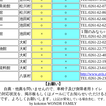
美術館
松川村
○
○
TEL:0261-62-0
館
松川村
○
○
TEL:0261-62-8
館
池田町
○
○
TEL:0261-62-6
ー
池田町
○
○
TEL:0261-62-6
１階のみなら○
館
池田町
×
○
TEL:0261-62-2
大町
○
○
TEL:0261-22-0
物館
大町
○
○
TEL:0261-22-7
大町
×
×
TEL:0261-22-4
大町
×
×
TEL:0261-22-1
資料館
大町
×
×
TEL:0261-23-61
http://www.avis.
八坂村
○
○
TEL:0261-26-2
【お願い】
自薦・他薦を問いませんので、車椅子及び身障者用トイレ
の対応状況を、掲示板もしくはメールにてお知らせいただける
いです。よろしくお願いします。
(上記が変化している場合含む。です
by kokoton WONDR FAMILY