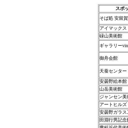
スポ
そば処 安留賀
アイマックス
碌山美術館
ギャラリーvinsa
御舟会館
天蚕センター
安曇野絵本館
山岳美術館
ジャンセン美
アートヒルズ
安曇野ガラス
田淵行男記念
豊科近代美術