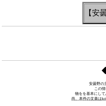
【安曇
安曇野の
この情報
物をを基本にしてあ
尚、本件の文責はk