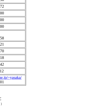
772
600
600
200
058
221
770
018
942
12
ne.jp/~yasaka/
301
と
。）