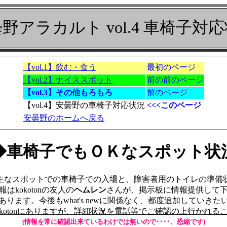
野アラカルト vol.4 車椅子対
【vol.1】飲む・食う
最初のページ
【vol.2】ナイススポット
前の前のページ
【vol.3】その他もろもろ
前のページ
【vol.4】安曇野の車椅子対応状況
<<<このページ
安曇野のホームへ戻る
◆車椅子でもＯＫなスポット状
主なスポットでの車椅子での入場と、障害者用のトイレの準備
はkokotonの友人の
ヘムレン
さんが、掲示板に情報提供して
ります。今後もwhat's newに関係なく、都度追加していき
okotonにありますが、詳細状況を電話等でご確認の上行かれる
(情報を常に確認出来ているわけでは無いので････、恐縮です)