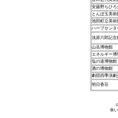
安曇野ちひろ
とんぼ玉美術
池田町立美術
ハーブセンタ
浅原六郎記念
山岳博物館
エネルギー博
塩の道博物館
酒の博物館
劇団四季演劇
明日香荘
幸