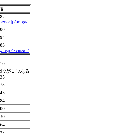
考
8282
er.or.jp/aruga/
800
094
983
y.ne.jp/~vinsan/
310
の段が１段ある
835
173
743
584
100
030
964
638