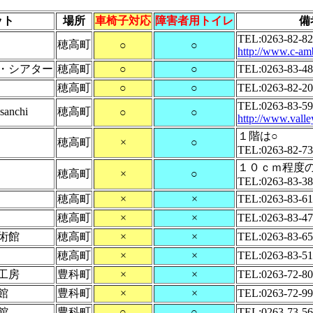
ット
場所
車椅子対応
障害者用トイレ
備
TEL:0263-82-
穂高町
○
○
http://www.c-amb
・シアター
穂高町
○
○
TEL:0263-83-4
穂高町
○
○
TEL:0263-82-2
TEL:0263-83-5
nchi
穂高町
○
○
http://www.valle
１階は○
穂高町
×
○
TEL:0263-82-7
１０ｃｍ程度
穂高町
×
○
TEL:0263-83-3
穂高町
×
×
TEL:0263-83-6
穂高町
×
×
TEL:0263-83-4
術館
穂高町
×
×
TEL:0263-83-6
穂高町
×
×
TEL:0263-83-5
工房
豊科町
×
×
TEL:0263-72-8
館
豊科町
×
×
TEL:0263-72-9
館
豊科町
○
○
TEL:0263-73-5